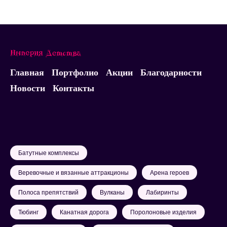
Главная
Портфолио
Акции
Благодарности
Новости
Контакты
Батутные комплексы
Веревочные и вязанные аттракционы
Арена героев
Полоса препятствий
Вулканы
Лабиринты
Тюбинг
Канатная дорога
Поролоновые изделия