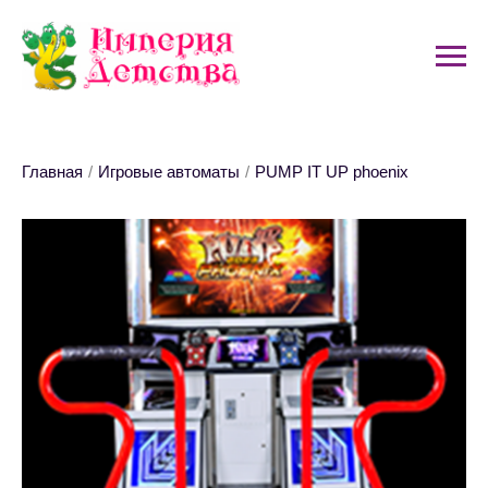
Главная
/
Игровые автоматы
/
PUMP IT UP phoenix