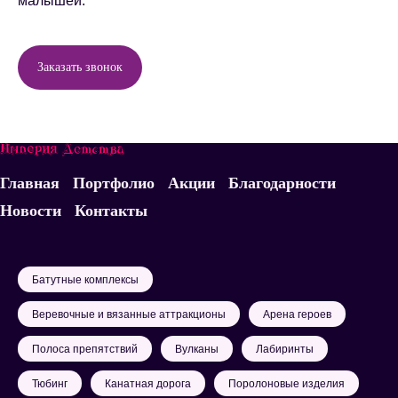
малышей.
Заказать звонок
Главная
Портфолио
Акции
Благодарности
Новости
Контакты
Батутные комплексы
Веревочные и вязанные аттракционы
Арена героев
Полоса препятствий
Вулканы
Лабиринты
Тюбинг
Канатная дорога
Поролоновые изделия